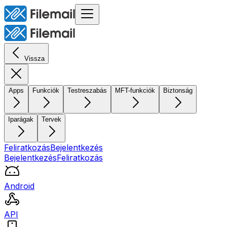
Vissza
Apps
Funkciók
Testreszabás
MFT-funkciók
Biztonság
Iparágak
Tervek
Feliratkozás
Bejelentkezés
Bejelentkezés
Feliratkozás
Android
API