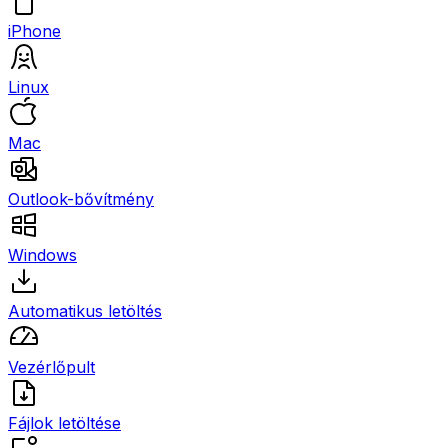
iPhone
Linux
Mac
Outlook-bővítmény
Windows
Automatikus letöltés
Vezérlőpult
Fájlok letöltése