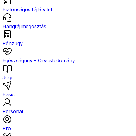
Biztonságos fájlátvitel
Hangfájlmegosztás
Pénzügy
Egészségügy – Orvostudomány
Jogi
Basic
Personal
Pro