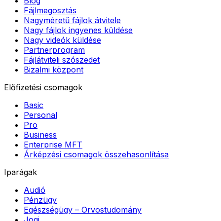
Blog
Fájlmegosztás
Nagyméretű fájlok átvitele
Nagy fájlok ingyenes küldése
Nagy videók küldése
Partnerprogram
Fájlátviteli szószedet
Bizalmi központ
Előfizetési csomagok
Basic
Personal
Pro
Business
Enterprise MFT
Árképzési csomagok összehasonlítása
Iparágak
Audió
Pénzügy
Egészségügy – Orvostudomány
Jogi