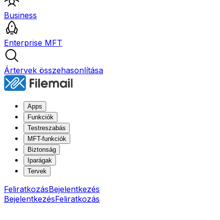
Business
Enterprise MFT
Ártervek összehasonlítása
Apps
Funkciók
Testreszabás
MFT-funkciók
Biztonság
Iparágak
Tervek
Feliratkozás
Bejelentkezés
Bejelentkezés
Feliratkozás