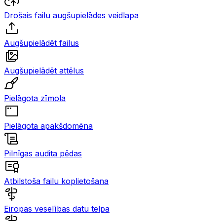
Drošais failu augšupielādes veidlapa
Augšupielādēt failus
Augšupielādēt attēlus
Pielāgota zīmola
Pielāgota apakšdomēna
Pilnīgas audita pēdas
Atbilstoša failu koplietošana
Eiropas veselības datu telpa