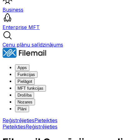
Business
Enterprise MFT
Cenu plānu salīdzinājums
Apps
Funkcijas
Pielāgot
MFT funkcijas
Drošība
Nozares
Plāni
Reģistrējieties
Pieteikties
Pieteikties
Reģistrējieties