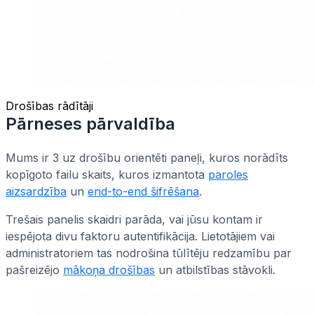
Drošības rādītāji
Pārneses pārvaldība
Mums ir 3 uz drošību orientēti paneļi, kuros norādīts
kopīgoto failu skaits, kuros izmantota
paroles
aizsardzība
un
end-to-end šifrēšana
.
Trešais panelis skaidri parāda, vai jūsu kontam ir
iespējota divu faktoru autentifikācija. Lietotājiem vai
administratoriem tas nodrošina tūlītēju redzamību par
pašreizējo
mākoņa drošības
un atbilstības stāvokli.