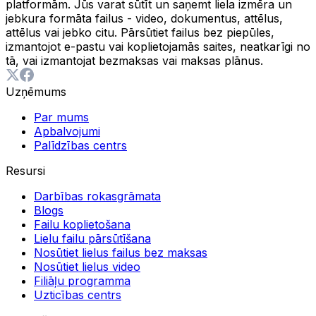
platformām. Jūs varat sūtīt un saņemt liela izmēra un
jebkura formāta failus - video, dokumentus, attēlus,
attēlus vai jebko citu. Pārsūtiet failus bez piepūles,
izmantojot e-pastu vai koplietojamās saites, neatkarīgi no
tā, vai izmantojat bezmaksas vai maksas plānus.
Uzņēmums
Par mums
Apbalvojumi
Palīdzības centrs
Resursi
Darbības rokasgrāmata
Blogs
Failu koplietošana
Lielu failu pārsūtīšana
Nosūtiet lielus failus bez maksas
Nosūtiet lielus video
Filiāļu programma
Uzticības centrs