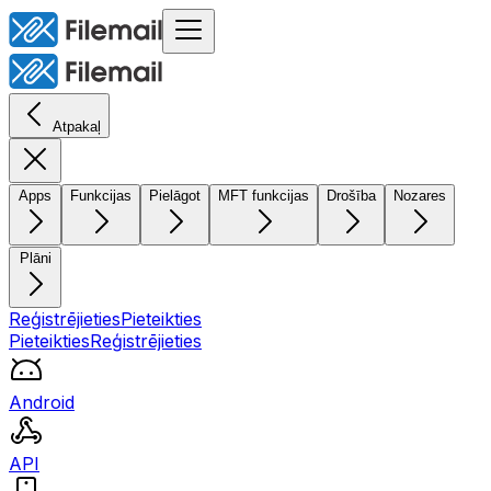
Atpakaļ
Apps
Funkcijas
Pielāgot
MFT funkcijas
Drošība
Nozares
Plāni
Reģistrējieties
Pieteikties
Pieteikties
Reģistrējieties
Android
API