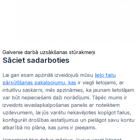
Galvenie darbā uzsākšanas stūrakmeņi
Sāciet sadarboties
Lai gan esam apzināti izveidojuši mūsu
lielo failu
pārsūtīšanas pakalpojumu, kas
ir viegli lietojams, ar
intuitīvu saskarni, mēs apzināmies, ka jaunam lietotājam
var būt nepieciešami daži norādījumi. Tāpēc mums ir
izveidots ievadapkalpošanas panelis ar noteiktiem
uzdevumiem, lai jūs varētu nekavējoties kopīgot failus,
konfigurēt drošības iestatījumus un pielāgot savu kontu
atkarībā no plāna, kas jums ir pieejams.