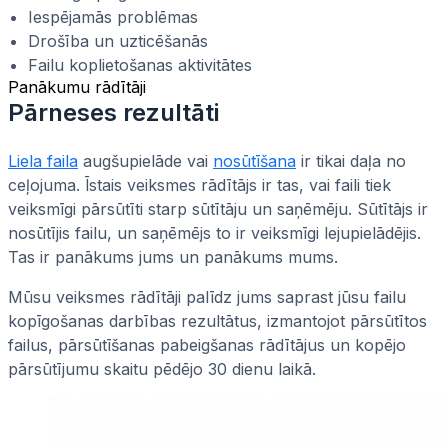
Iespējamās problēmas
Drošība un uzticēšanās
Failu koplietošanas aktivitātes
Panākumu rādītāji
Pārneses rezultāti
Liela faila
augšupielāde vai
nosūtīšana
ir tikai daļa no
ceļojuma. Īstais veiksmes rādītājs ir tas, vai faili tiek
veiksmīgi pārsūtīti starp sūtītāju un saņēmēju. Sūtītājs ir
nosūtījis failu, un saņēmējs to ir veiksmīgi lejupielādējis.
Tas ir panākums jums un panākums mums.
Mūsu veiksmes rādītāji palīdz jums saprast jūsu failu
kopīgošanas darbības rezultātus, izmantojot pārsūtītos
failus, pārsūtīšanas pabeigšanas rādītājus un kopējo
pārsūtījumu skaitu pēdējo 30 dienu laikā.