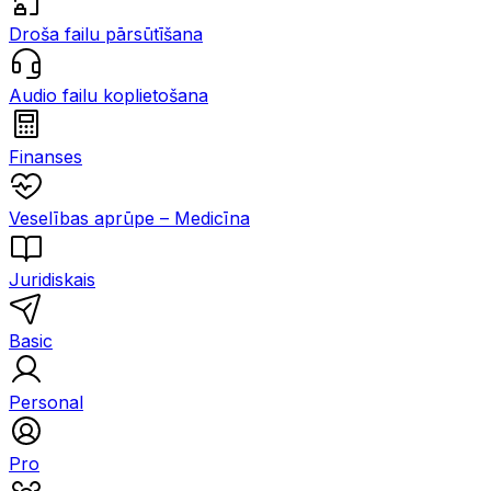
Droša failu pārsūtīšana
Audio failu koplietošana
Finanses
Veselības aprūpe – Medicīna
Juridiskais
Basic
Personal
Pro