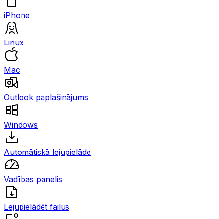
iPhone
Linux
Mac
Outlook paplašinājums
Windows
Automātiskā lejupielāde
Vadības panelis
Lejupielādēt failus