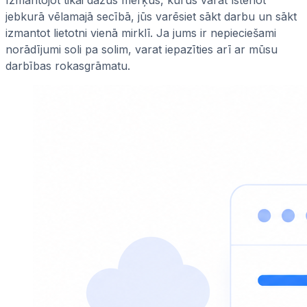
Izmantojot tikai dažus mērķus, kurus varat īstenot
jebkurā vēlamajā secībā, jūs varēsiet sākt darbu un sākt
izmantot lietotni vienā mirklī. Ja jums ir nepieciešami
norādījumi soli pa solim, varat iepazīties arī ar mūsu
darbības rokasgrāmatu.