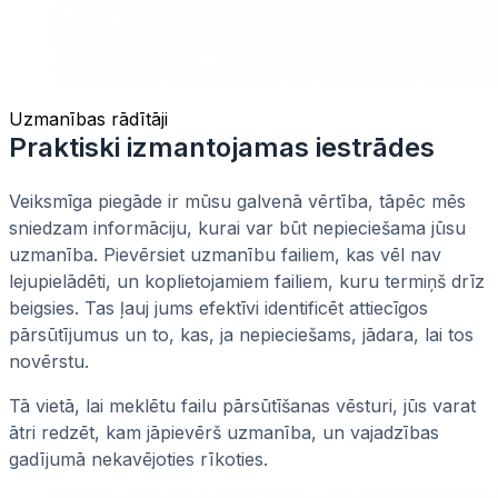
Uzmanības rādītāji
Praktiski izmantojamas iestrādes
Veiksmīga piegāde ir mūsu galvenā vērtība, tāpēc mēs
sniedzam informāciju, kurai var būt nepieciešama jūsu
uzmanība. Pievērsiet uzmanību failiem, kas vēl nav
lejupielādēti, un koplietojamiem failiem, kuru termiņš drīz
beigsies. Tas ļauj jums efektīvi identificēt attiecīgos
pārsūtījumus un to, kas, ja nepieciešams, jādara, lai tos
novērstu.
Tā vietā, lai meklētu failu pārsūtīšanas vēsturi, jūs varat
ātri redzēt, kam jāpievērš uzmanība, un vajadzības
gadījumā nekavējoties rīkoties.