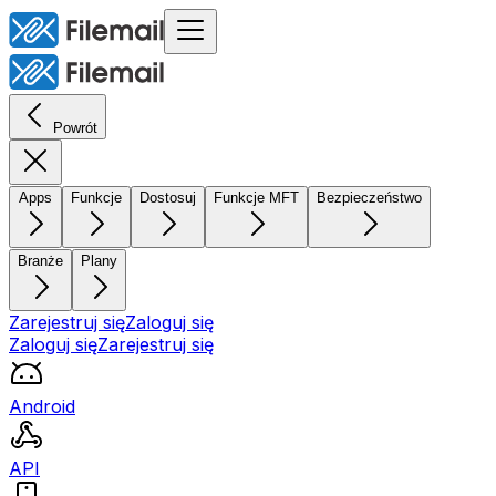
Powrót
Apps
Funkcje
Dostosuj
Funkcje MFT
Bezpieczeństwo
Branże
Plany
Zarejestruj się
Zaloguj się
Zaloguj się
Zarejestruj się
Android
API