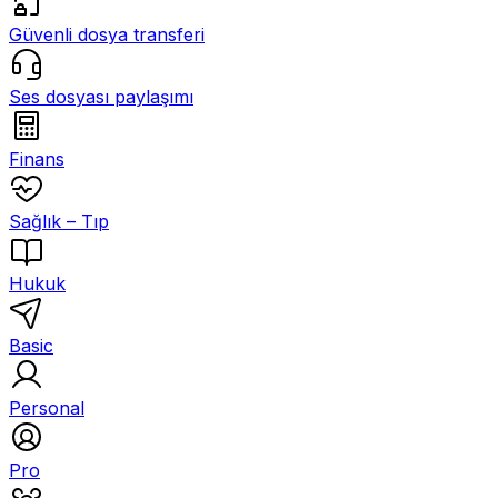
Güvenli dosya transferi
Ses dosyası paylaşımı
Finans
Sağlık – Tıp
Hukuk
Basic
Personal
Pro