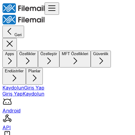
Geri
Apps
Özellikler
Özelleştir
MFT Özellikleri
Güvenlik
Endüstriler
Planlar
Kaydolun
Giriş Yap
Giriş Yap
Kaydolun
Android
API