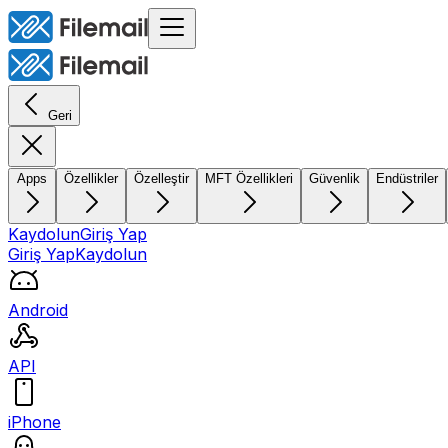
Geri
Apps
Özellikler
Özelleştir
MFT Özellikleri
Güvenlik
Endüstriler
Kaydolun
Giriş Yap
Giriş Yap
Kaydolun
Android
API
iPhone