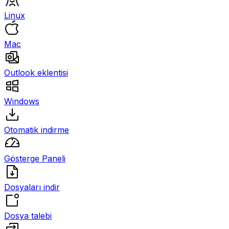
Linux
Mac
Outlook eklentisi
Windows
Otomatik indirme
Gösterge Paneli
Dosyaları indir
Dosya talebi