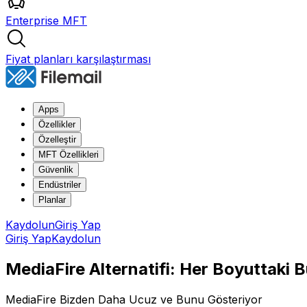
Enterprise MFT
Fiyat planları karşılaştırması
Apps
Özellikler
Özelleştir
MFT Özellikleri
Güvenlik
Endüstriler
Planlar
Kaydolun
Giriş Yap
Giriş Yap
Kaydolun
MediaFire Alternatifi: Her Boyuttaki 
MediaFire Bizden Daha Ucuz ve Bunu Gösteriyor