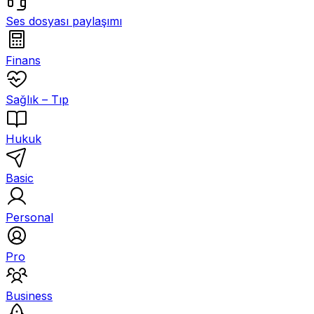
Ses dosyası paylaşımı
Finans
Sağlık – Tıp
Hukuk
Basic
Personal
Pro
Business