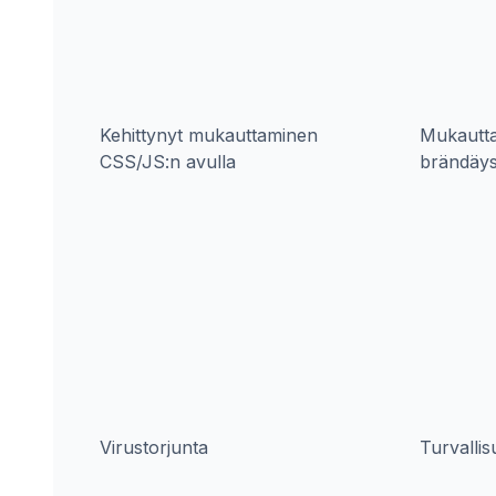
Kehittynyt mukauttaminen
Mukautta
CSS/JS:n avulla
brändäy
Virustorjunta
Turvallis