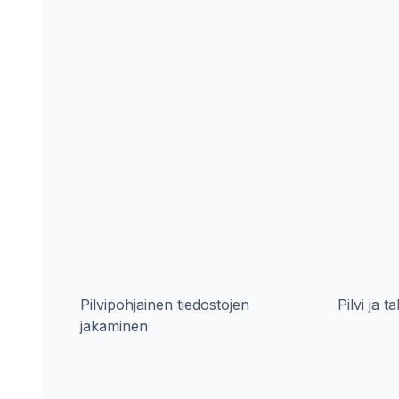
Pilvipohjainen tiedostojen
Pilvi ja t
jakaminen