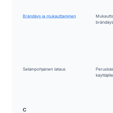
Brändäys ja mukauttaminen
Mukautt
brändäy
Selainpohjainen lataus
Peruskäsi
käyttäjille
C