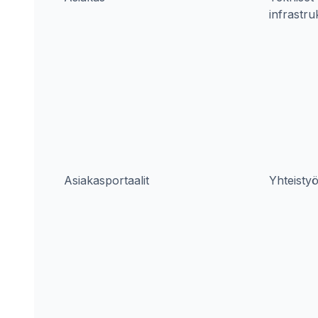
infrastru
Asiakasportaalit
Yhteisty