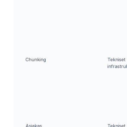
Chunking
Tekniset 
infrastru
Asiakas
Tekniset 