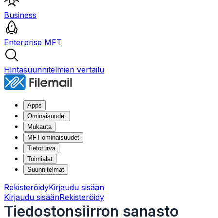
Business
Enterprise MFT
Hintasuunnitelmien vertailu
Apps
Ominaisuudet
Mukauta
MFT-ominaisuudet
Tietoturva
Toimialat
Suunnitelmat
Rekisteröidy
Kirjaudu sisään
Kirjaudu sisään
Rekisteröidy
Tiedostonsiirron sanasto