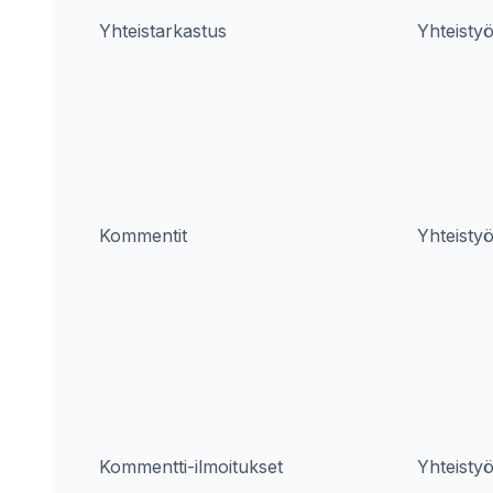
Yhteistarkastus
Yhteisty
Kommentit
Yhteisty
Kommentti-ilmoitukset
Yhteisty