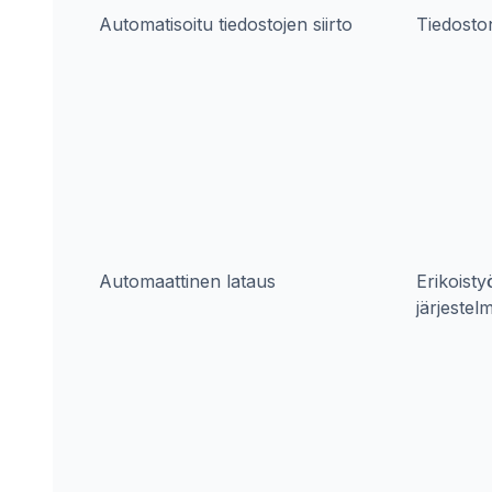
Automatisoitu tiedostojen siirto
Tiedosto
Automaattinen lataus
Erikoisty
järjestel