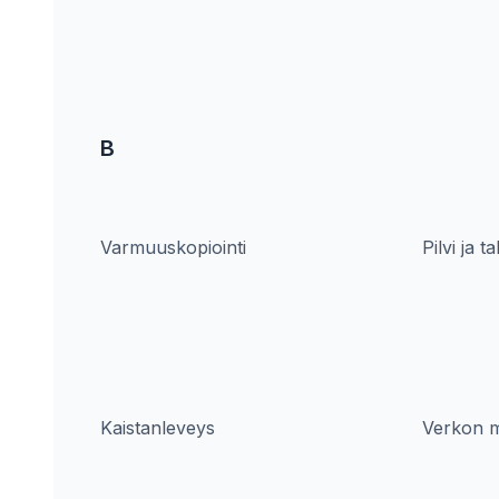
B
Varmuuskopiointi
Pilvi ja t
Kaistanleveys
Verkon mi