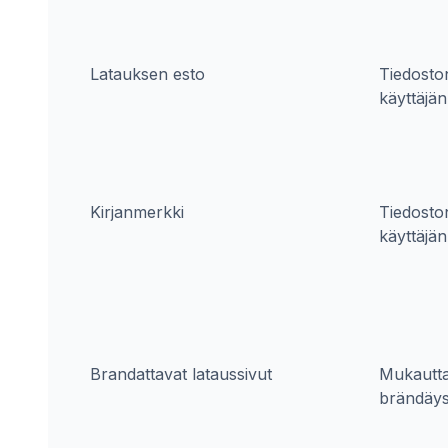
Latauksen esto
Tiedoston
käyttäjän
Kirjanmerkki
Tiedoston
käyttäjän
Brandattavat lataussivut
Mukautta
brändäy