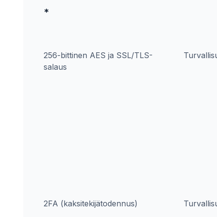
*
256-bittinen AES ja SSL/TLS-
Turvallis
salaus
2FA (kaksitekijätodennus)
Turvallis