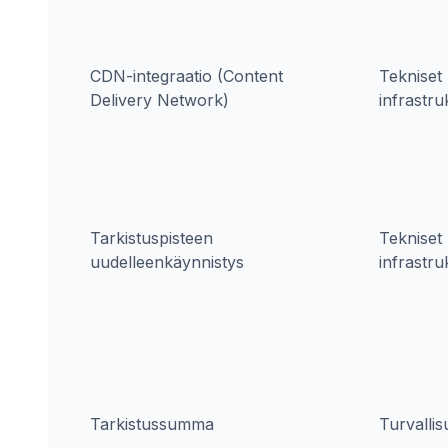
CDN-integraatio (Content
Tekniset 
Delivery Network)
infrastru
Tarkistuspisteen
Tekniset 
uudelleenkäynnistys
infrastru
Tarkistussumma
Turvallis