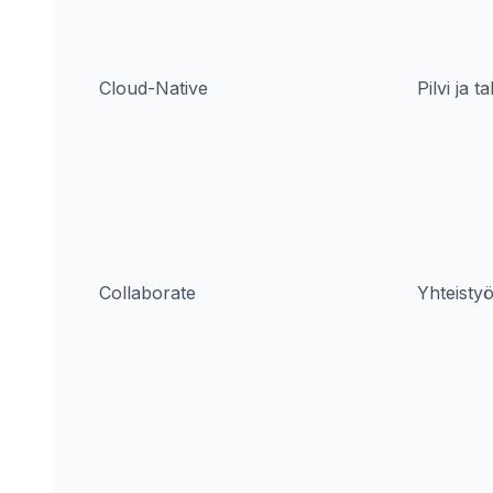
Cloud-Native
Pilvi ja t
Collaborate
Yhteisty