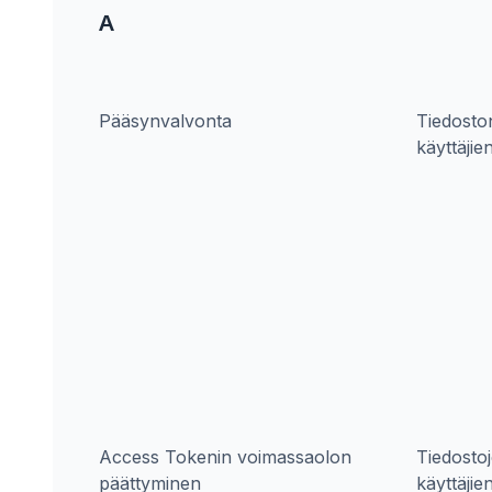
A
Pääsynvalvonta
Tiedoston
käyttäjie
Access Tokenin voimassaolon
Tiedostoj
päättyminen
käyttäjien