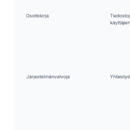
Osoitekirja
Tiedostoj
käyttäjien
Järjestelmänvalvoja
Yhteisty