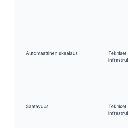
Automaattinen skaalaus
Tekniset 
infrastru
Saatavuus
Tekniset 
infrastru