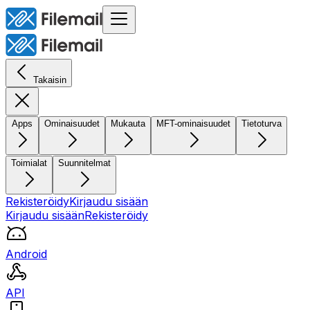
Takaisin
Apps
Ominaisuudet
Mukauta
MFT-ominaisuudet
Tietoturva
Toimialat
Suunnitelmat
Rekisteröidy
Kirjaudu sisään
Kirjaudu sisään
Rekisteröidy
Android
API