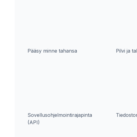
Pääsy minne tahansa
Pilvi ja t
Sovellusohjelmointirajapinta
Tiedosto
(API)