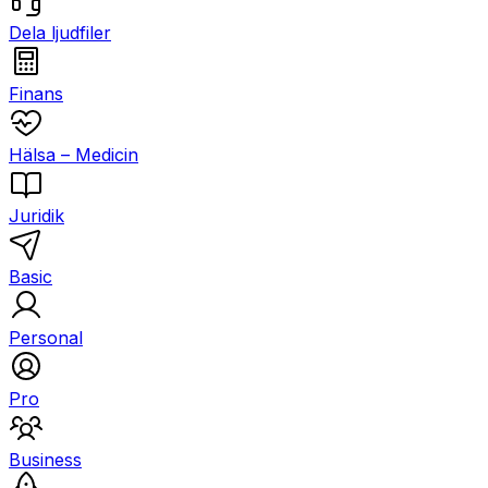
Dela ljudfiler
Finans
Hälsa – Medicin
Juridik
Basic
Personal
Pro
Business