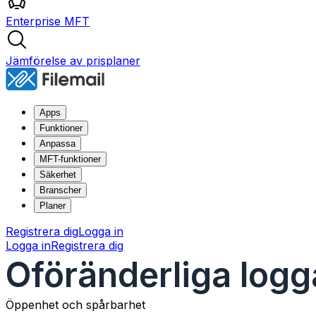
Enterprise MFT
Jämförelse av prisplaner
Apps
Funktioner
Anpassa
MFT-funktioner
Säkerhet
Branscher
Planer
Registrera dig
Logga in
Logga in
Registrera dig
Oföränderliga logga
Öppenhet och spårbarhet