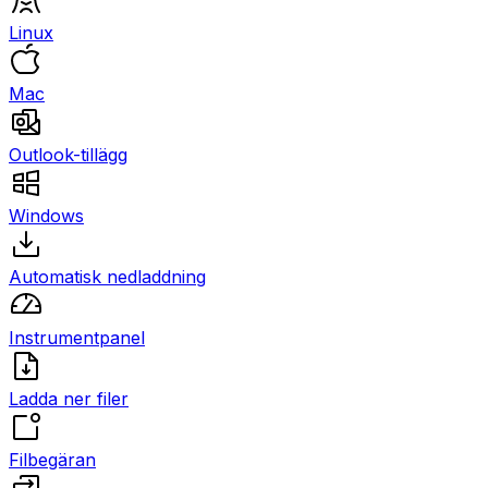
Linux
Mac
Outlook-tillägg
Windows
Automatisk nedladdning
Instrumentpanel
Ladda ner filer
Filbegäran