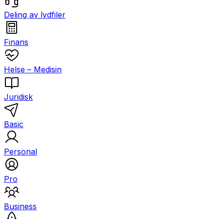
Deling av lydfiler
Finans
Helse – Medisin
Juridisk
Basic
Personal
Pro
Business