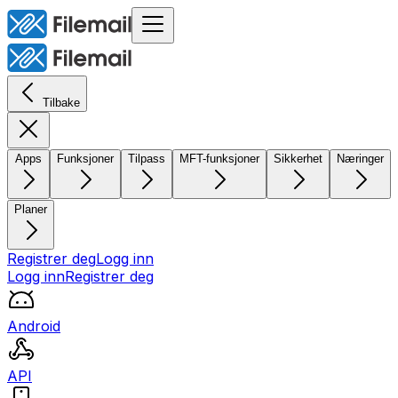
Tilbake
Apps
Funksjoner
Tilpass
MFT-funksjoner
Sikkerhet
Næringer
Planer
Registrer deg
Logg inn
Logg inn
Registrer deg
Android
API