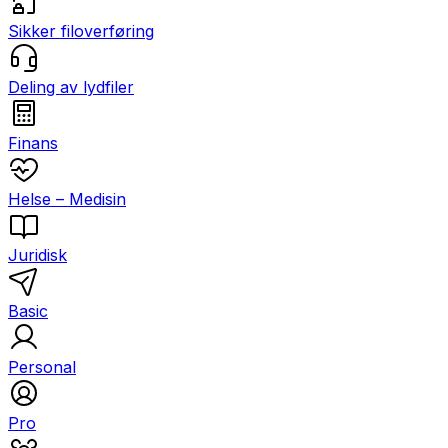
Sikker filoverføring
Deling av lydfiler
Finans
Helse – Medisin
Juridisk
Basic
Personal
Pro