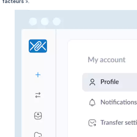
facteurs
».