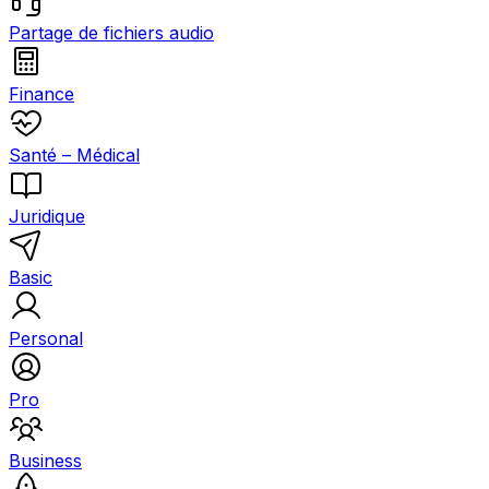
Partage de fichiers audio
Finance
Santé – Médical
Juridique
Basic
Personal
Pro
Business