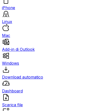
iPhone
Linux
Mac
Add-in di Outlook
Windows
Download automatico
Dashboard
Scarica file