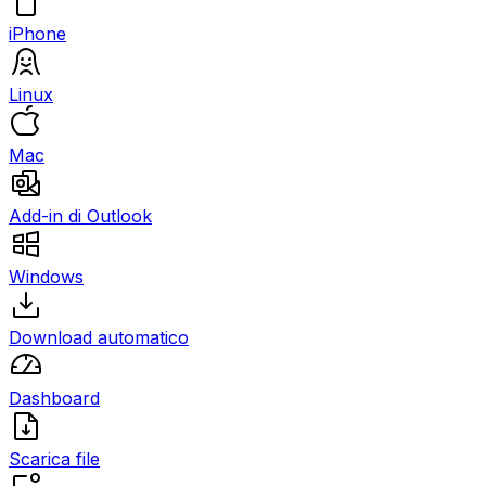
iPhone
Linux
Mac
Add-in di Outlook
Windows
Download automatico
Dashboard
Scarica file