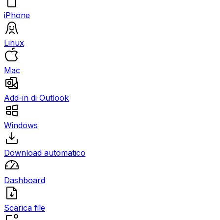
iPhone
Linux
Mac
Add-in di Outlook
Windows
Download automatico
Dashboard
Scarica file