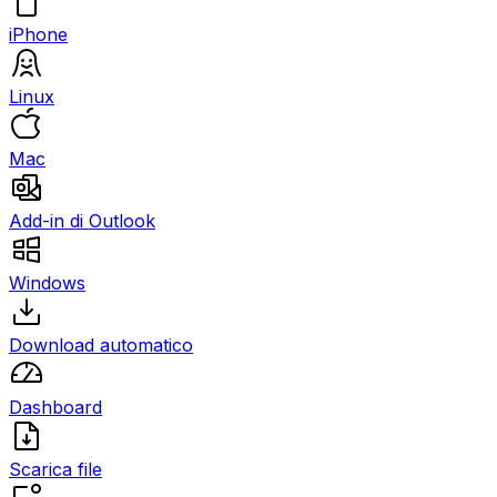
iPhone
Linux
Mac
Add-in di Outlook
Windows
Download automatico
Dashboard
Scarica file