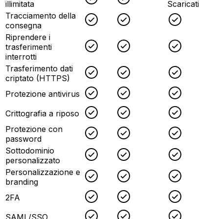
illimitata
Scaricati
Tracciamento della
Checked
Checked
Checked
consegna
Riprendere i
Checked
Checked
Checked
trasferimenti
interrotti
Trasferimento dati
Checked
Checked
Checked
criptato (HTTPS)
Checked
Checked
Checked
Protezione antivirus
Checked
Checked
Checked
Crittografia a riposo
Protezione con
Checked
Checked
Checked
password
Sottodominio
Checked
Checked
Checked
personalizzato
Personalizzazione e
Checked
Checked
Checked
branding
Checked
Checked
Checked
2FA
Checked
Checked
Checked
SAML/SSO