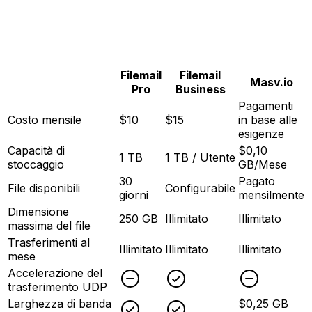
Filemail
Filemail
Masv.io
Pro
Business
Pagamenti
Costo mensile
$10
$15
in base alle
esigenze
Capacità di
$0,10
1 TB
1 TB / Utente
stoccaggio
GB/Mese
30
Pagato
File disponibili
Configurabile
giorni
mensilmente
Dimensione
250 GB
Illimitato
Illimitato
massima del file
Trasferimenti al
Illimitato
Illimitato
Illimitato
mese
Accelerazione del
Unchecked
Checked
Uncheck
trasferimento UDP
Larghezza di banda
$0,25 GB
Checked
Checked