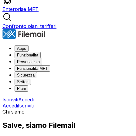
Enterprise MFT
Confronto piani tariffari
Apps
Funzionalità
Personalizza
Funzionalità MFT
Sicurezza
Settori
Piani
Iscriviti
Accedi
Accedi
Iscriviti
Chi siamo
Salve, siamo Filemail