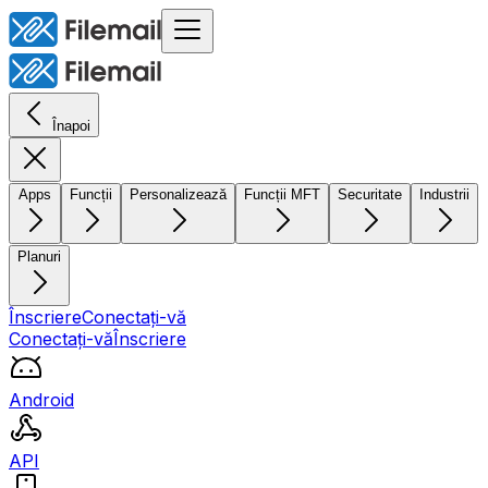
Înapoi
Apps
Funcții
Personalizează
Funcții MFT
Securitate
Industrii
Planuri
Înscriere
Conectați-vă
Conectați-vă
Înscriere
Android
API