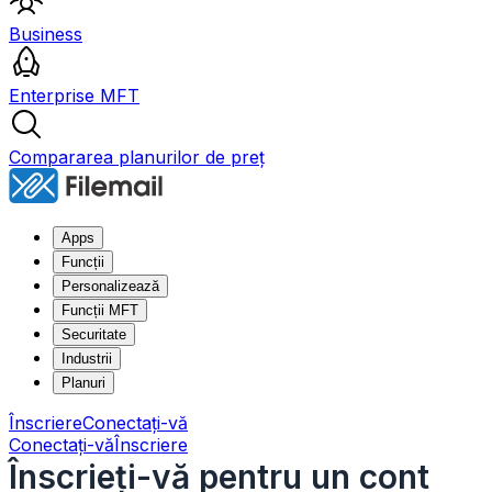
Business
Enterprise MFT
Compararea planurilor de preț
Apps
Funcții
Personalizează
Funcții MFT
Securitate
Industrii
Planuri
Înscriere
Conectați-vă
Conectați-vă
Înscriere
Înscrieți-vă pentru un cont