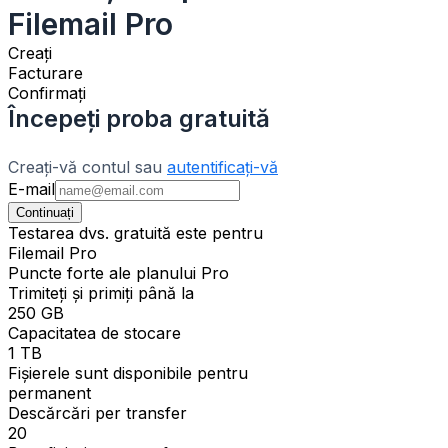
Filemail Pro
Creați
Facturare
Confirmați
Începeți proba gratuită
Creați-vă contul sau
autentificați-vă
E-mail
Continuați
Testarea dvs. gratuită este pentru
Filemail Pro
Puncte forte ale planului Pro
Trimiteți și primiți până la
250 GB
Capacitatea de stocare
1 TB
Fișierele sunt disponibile pentru
permanent
Descărcări per transfer
20