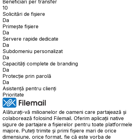
Beneficiari per transfer
10
Solicitări de fișiere
Da
Primește fișiere
Da
Servere rapide dedicate
Da
Subdomeniu personalizat
Da
Capacități complete de branding
Da
Protecție prin parolă
Da
Asistență pentru clienți
Prioritate
Alăturați-vă milioanelor de oameni care partajează și
colaborează folosind Filemail. Oferim aplicații native
sigure de partajare a fișierelor pentru toate platformele
majore. Puteți trimite și primi fișiere mari de orice
dimensiune, orice format, fie că este vorba de