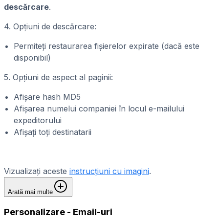
descărcare
.
4. Opțiuni de descărcare:
Permiteți restaurarea fișierelor expirate (dacă este
disponibil)
5. Opțiuni de aspect al paginii:
Afișare hash MD5
Afișarea numelui companiei în locul e-mailului
expeditorului
Afișați toți destinatarii
Vizualizați aceste
instrucțiuni cu imagini
.
Arată mai multe
Personalizare - Email-uri