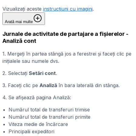
Vizualizați aceste
instrucțiuni cu imagini
.
Arată mai multe
Jurnale de activitate de partajare a fișierelor -
Analiză cont
1. Mergeți în partea stângă jos a ferestrei și faceți clic pe
inițialele sau numele dvs.
2. Selectați
Setări cont
.
3. Faceți clic pe
Analiză
în bara laterală din stânga.
4. Se afișează pagina Analiză:
Numărul total de transferuri trimise
Numărul total de transferuri primite
Viteza medie de încărcare
Principalii expeditori