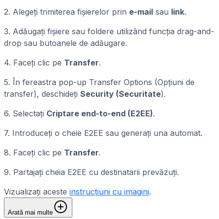
2. Alegeți trimiterea fișierelor prin
e-mail
sau
link
.
3. Adăugați fișiere sau foldere utilizând funcția drag-and-
drop sau butoanele de adăugare.
4. Faceți clic pe
Transfer
.
5. În fereastra pop-up Transfer Options (Opțiuni de
transfer), deschideți
Security (Securitate
).
6. Selectați
Criptare end-to-end (E2EE)
.
7. Introduceți o cheie E2EE sau generați una automat.
8. Faceți clic pe
Transfer
.
9. Partajați cheia E2EE cu destinatarii prevăzuți.
Vizualizați aceste
instrucțiuni cu imagini
.
Arată mai multe