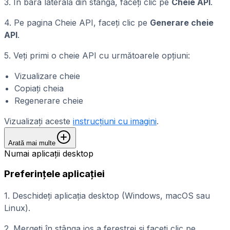
3. În bara laterală din stânga, faceți clic pe
Cheie API
.
4. Pe pagina Cheie API, faceți clic pe
Generare cheie
API
.
5. Veți primi o cheie API cu următoarele opțiuni:
Vizualizare cheie
Copiați cheia
Regenerare cheie
Vizualizați aceste
instrucțiuni cu imagini
.
Arată mai multe
Numai aplicații desktop
Preferințele aplicației
1. Deschideți aplicația desktop (Windows, macOS sau
Linux).
2. Mergeți în stânga jos a ferestrei și faceți clic pe