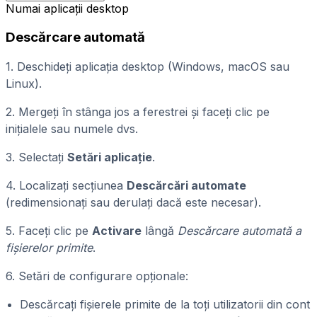
Numai aplicații desktop
Descărcare automată
1. Deschideți aplicația desktop (Windows, macOS sau
Linux).
2. Mergeți în stânga jos a ferestrei și faceți clic pe
inițialele sau numele dvs.
3. Selectați
Setări aplicație
.
4. Localizați secțiunea
Descărcări automate
(redimensionați sau derulați dacă este necesar).
5. Faceți clic pe
Activare
lângă
Descărcare automată a
fișierelor primite
.
6. Setări de configurare opționale:
Descărcați fișierele primite de la toți utilizatorii din cont