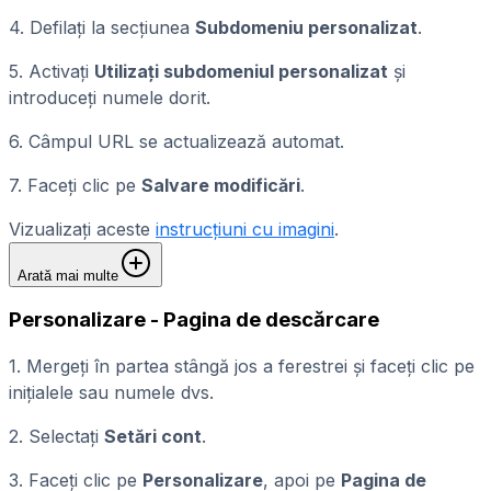
4. Defilați la secțiunea
Subdomeniu personalizat
.
5. Activați
Utilizați subdomeniul personalizat
și
introduceți numele dorit.
6. Câmpul URL se actualizează automat.
7. Faceți clic pe
Salvare modificări
.
Vizualizați aceste
instrucțiuni cu imagini
.
Arată mai multe
Personalizare - Pagina de descărcare
1. Mergeți în partea stângă jos a ferestrei și faceți clic pe
inițialele sau numele dvs.
2. Selectați
Setări cont
.
3. Faceți clic pe
Personalizare
, apoi pe
Pagina de