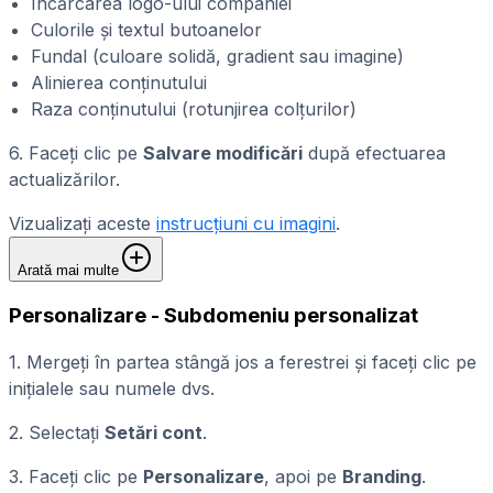
Încărcarea logo-ului companiei
Culorile și textul butoanelor
Fundal (culoare solidă, gradient sau imagine)
Alinierea conținutului
Raza conținutului (rotunjirea colțurilor)
6. Faceți clic pe
Salvare modificări
după efectuarea
actualizărilor.
Vizualizați aceste
instrucțiuni cu imagini
.
Arată mai multe
Personalizare - Subdomeniu personalizat
1. Mergeți în partea stângă jos a ferestrei și faceți clic pe
inițialele sau numele dvs.
2. Selectați
Setări cont
.
3. Faceți clic pe
Personalizare
, apoi pe
Branding
.