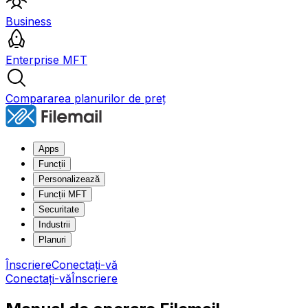
Business
Enterprise MFT
Compararea planurilor de preț
Apps
Funcții
Personalizează
Funcții MFT
Securitate
Industrii
Planuri
Înscriere
Conectați-vă
Conectați-vă
Înscriere