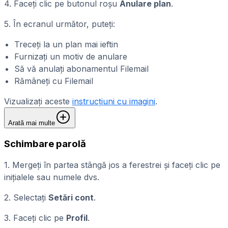
4. Faceți clic pe butonul roșu
Anulare plan
.
5. În ecranul următor, puteți:
Treceți la un plan mai ieftin
Furnizați un motiv de anulare
Să vă anulați abonamentul Filemail
Rămâneți cu Filemail
Vizualizați aceste
instrucțiuni cu imagini
.
Arată mai multe
Schimbare parolă
1. Mergeți în partea stângă jos a ferestrei și faceți clic pe
inițialele sau numele dvs.
2. Selectați
Setări cont
.
3. Faceți clic pe
Profil
.