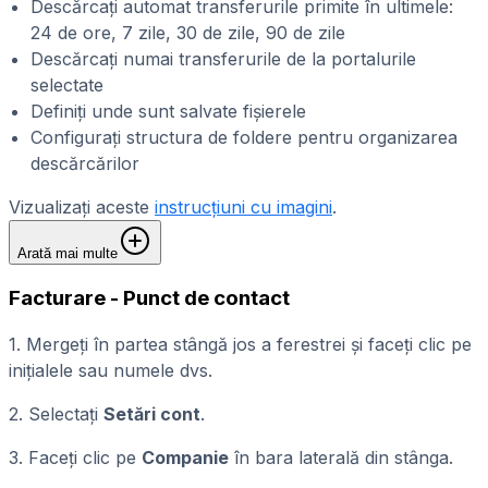
Descărcați automat transferurile primite în ultimele:
24 de ore, 7 zile, 30 de zile, 90 de zile
Descărcați numai transferurile de la portalurile
selectate
Definiți unde sunt salvate fișierele
Configurați structura de foldere pentru organizarea
descărcărilor
Vizualizați aceste
instrucțiuni cu imagini
.
Arată mai multe
Facturare - Punct de contact
1. Mergeți în partea stângă jos a ferestrei și faceți clic pe
inițialele sau numele dvs.
2. Selectați
Setări cont
.
3. Faceți clic pe
Companie
în bara laterală din stânga.