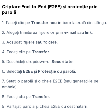
Criptare End-to-End (E2EE) și protecție prin
parolă
1. Faceți clic pe
Transfer nou
în bara laterală din stânga.
2. Alegeți trimiterea fișierelor prin
e-mail
sau
link
.
3. Adăugați fișiere sau foldere.
4. Faceți clic pe
Transfer
.
5. Deschideți dropdown-ul
Securitate
.
6. Selectați
E2EE și Protecție cu parolă
.
7. Setați o parolă și o cheie E2EE (sau generați-le pe
ambele).
8. Faceți clic pe
Transfer
.
9. Partajați parola și cheia E2EE cu destinatarii.