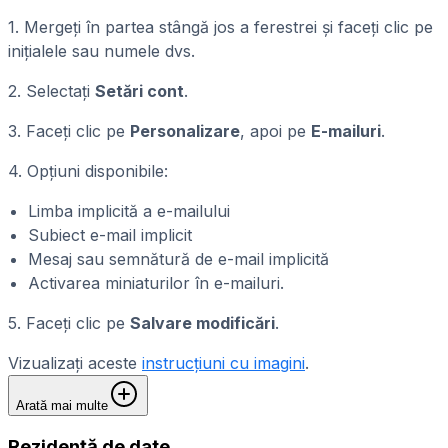
1. Mergeți în partea stângă jos a ferestrei și faceți clic pe
inițialele sau numele dvs.
2. Selectați
Setări cont
.
3. Faceți clic pe
Personalizare
, apoi pe
E-mailuri
.
4. Opțiuni disponibile:
Limba implicită a e-mailului
Subiect e-mail implicit
Mesaj sau semnătură de e-mail implicită
Activarea miniaturilor în e-mailuri.
5. Faceți clic pe
Salvare modificări
.
Vizualizați aceste
instrucțiuni cu imagini
.
Arată mai multe
Rezidență de date