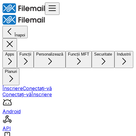
Înapoi
Apps
Funcții
Personalizează
Funcții MFT
Securitate
Industrii
Planuri
Înscriere
Conectați-vă
Conectați-vă
Înscriere
Android
API