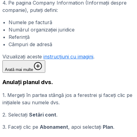
4. Pe pagina Company Information (Informații despre
companie), puteți defini:
Numele pe factură
Numărul organizației juridice
Referință
Câmpuri de adresă
Vizualizați aceste
instrucțiuni cu imagini
.
Arată mai multe
Anulați planul dvs.
1. Mergeți în partea stângă jos a ferestrei și faceți clic pe
inițialele sau numele dvs.
2. Selectați
Setări cont
.
3. Faceți clic pe
Abonament
, apoi selectați
Plan
.