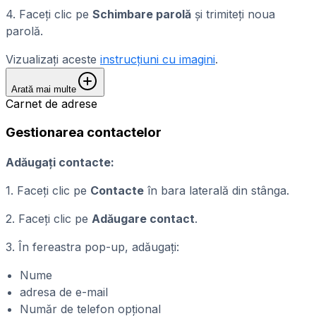
4. Faceți clic pe
Schimbare parolă
și trimiteți noua
parolă.
Vizualizați aceste
instrucțiuni cu imagini
.
Arată mai multe
Carnet de adrese
Gestionarea contactelor
Adăugați contacte:
1. Faceți clic pe
Contacte
în bara laterală din stânga.
2. Faceți clic pe
Adăugare contact
.
3. În fereastra pop-up, adăugați:
Nume
adresa de e-mail
Număr de telefon opțional