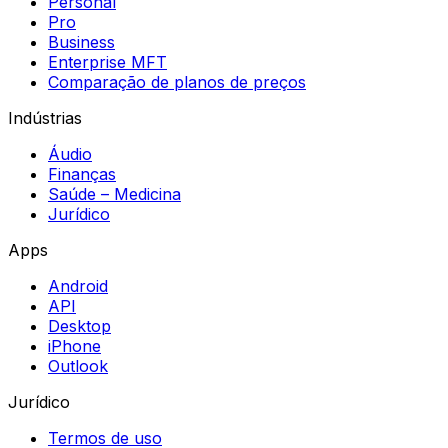
Personal
Pro
Business
Enterprise MFT
Comparação de planos de preços
Indústrias
Áudio
Finanças
Saúde – Medicina
Jurídico
Apps
Android
API
Desktop
iPhone
Outlook
Jurídico
Termos de uso