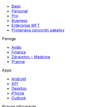
Basic
Personal
Pro
Business
Enterprise MFT
Primerjava cenovnih paketov
Panoge
Avdio
Finance
Zdravstvo – Medicina
Pravna
Apps
Android
API
Desktop
iPhone
Outlook
Pravne informacije