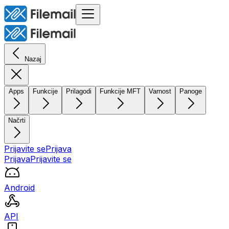
Nazaj
Apps
Funkcije
Prilagodi
Funkcije MFT
Varnost
Panoge
Načrti
Prijavite se
Prijava
Prijava
Prijavite se
Android
API