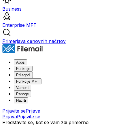
Business
Enterprise MFT
Primerjava cenovnih načrtov
Apps
Funkcije
Prilagodi
Funkcije MFT
Varnost
Panoge
Načrti
Prijavite se
Prijava
Prijava
Prijavite se
Predstavite se, kot se vam zdi primerno