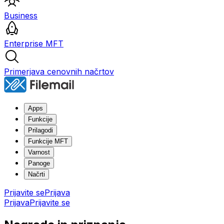
Business
Enterprise MFT
Primerjava cenovnih načrtov
Apps
Funkcije
Prilagodi
Funkcije MFT
Varnost
Panoge
Načrti
Prijavite se
Prijava
Prijava
Prijavite se