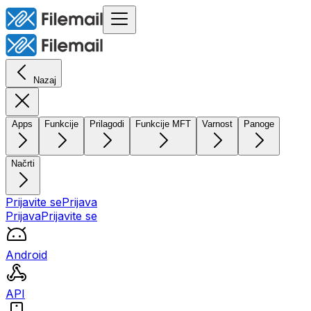
Nazaj
Apps
Funkcije
Prilagodi
Funkcije MFT
Varnost
Panoge
Načrti
Prijavite se
Prijava
Prijava
Prijavite se
Android
API