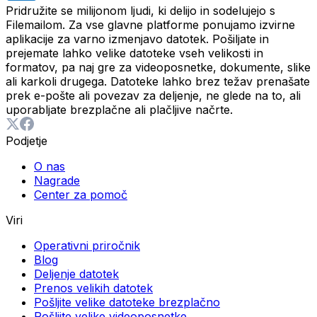
Pridružite se milijonom ljudi, ki delijo in sodelujejo s
Filemailom. Za vse glavne platforme ponujamo izvirne
aplikacije za varno izmenjavo datotek. Pošiljate in
prejemate lahko velike datoteke vseh velikosti in
formatov, pa naj gre za videoposnetke, dokumente, slike
ali karkoli drugega. Datoteke lahko brez težav prenašate
prek e-pošte ali povezav za deljenje, ne glede na to, ali
uporabljate brezplačne ali plačljive načrte.
Podjetje
O nas
Nagrade
Center za pomoč
Viri
Operativni priročnik
Blog
Deljenje datotek
Prenos velikih datotek
Pošljite velike datoteke brezplačno
Pošljite velike videoposnetke