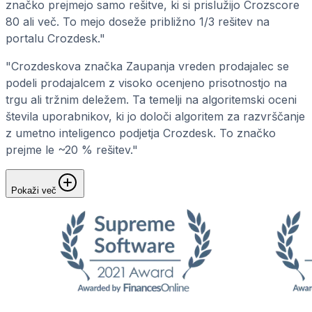
značko prejmejo samo rešitve, ki si prislužijo Crozscore
80 ali več. To mejo doseže približno 1/3 rešitev na
portalu Crozdesk."
"Crozdeskova značka Zaupanja vreden prodajalec se
podeli prodajalcem z visoko ocenjeno prisotnostjo na
trgu ali tržnim deležem. Ta temelji na algoritemski oceni
števila uporabnikov, ki jo določi algoritem za razvrščanje
z umetno inteligenco podjetja Crozdesk. To značko
prejme le ~20 % rešitev."
Pokaži več