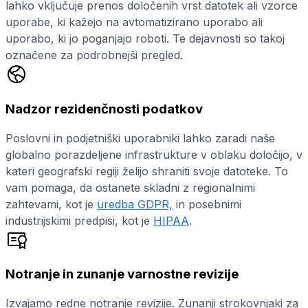
lahko vključuje prenos določenih vrst datotek ali vzorce
uporabe, ki kažejo na avtomatizirano uporabo ali
uporabo, ki jo poganjajo roboti. Te dejavnosti so takoj
označene za podrobnejši pregled.
Nadzor rezidenčnosti podatkov
Poslovni in podjetniški uporabniki lahko zaradi naše
globalno porazdeljene infrastrukture v oblaku določijo, v
kateri geografski regiji želijo shraniti svoje datoteke. To
vam pomaga, da ostanete skladni z regionalnimi
zahtevami, kot je
uredba GDPR,
in posebnimi
industrijskimi predpisi, kot je
HIPAA
.
Notranje in zunanje varnostne revizije
Izvajamo redne notranje revizije. Zunanji strokovnjaki za