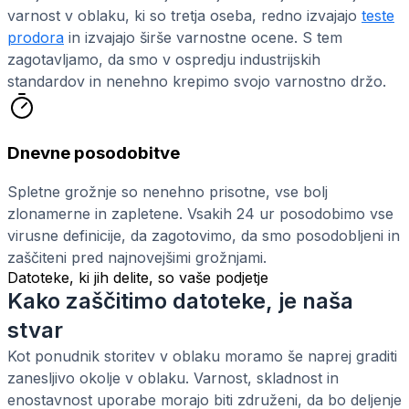
varnost v oblaku, ki so tretja oseba, redno izvajajo
teste
prodora
in izvajajo širše varnostne ocene. S tem
zagotavljamo, da smo v ospredju industrijskih
standardov in nenehno krepimo svojo varnostno držo.
Dnevne posodobitve
Spletne grožnje so nenehno prisotne, vse bolj
zlonamerne in zapletene. Vsakih 24 ur posodobimo vse
virusne definicije, da zagotovimo, da smo posodobljeni in
zaščiteni pred najnovejšimi grožnjami.
Datoteke, ki jih delite, so vaše podjetje
Kako zaščitimo datoteke, je naša
stvar
Kot ponudnik storitev v oblaku moramo še naprej graditi
zanesljivo okolje v oblaku. Varnost, skladnost in
enostavnost uporabe morajo biti združeni, da bo deljenje