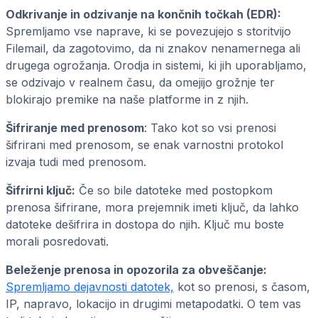
Odkrivanje in odzivanje na končnih točkah (EDR):
Spremljamo vse naprave, ki se povezujejo s storitvijo
Filemail, da zagotovimo, da ni znakov nenamernega ali
drugega ogrožanja. Orodja in sistemi, ki jih uporabljamo,
se odzivajo v realnem času, da omejijo grožnje ter
blokirajo premike na naše platforme in z njih.
Šifriranje med prenosom
: Tako kot so vsi prenosi
šifrirani med prenosom, se enak varnostni protokol
izvaja tudi med prenosom.
Šifrirni ključ:
Če so bile datoteke med postopkom
prenosa šifrirane, mora prejemnik imeti ključ, da lahko
datoteke dešifrira in dostopa do njih. Ključ mu boste
morali posredovati.
Beleženje prenosa in opozorila za obveščanje:
Spremljamo dejavnosti datotek,
kot so prenosi, s časom,
IP, napravo, lokacijo in drugimi metapodatki. O tem vas