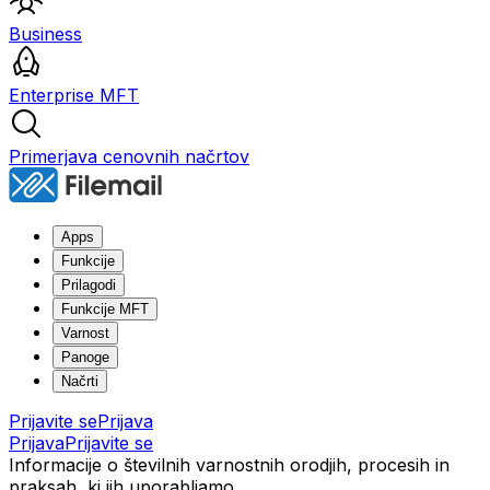
Business
Enterprise MFT
Primerjava cenovnih načrtov
Apps
Funkcije
Prilagodi
Funkcije MFT
Varnost
Panoge
Načrti
Prijavite se
Prijava
Prijava
Prijavite se
Informacije o številnih varnostnih orodjih, procesih in
praksah, ki jih uporabljamo