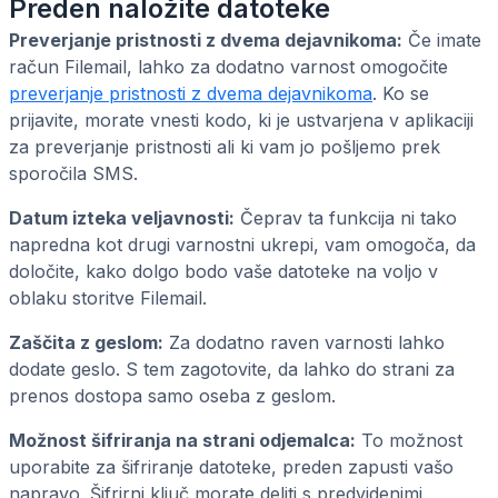
Preden naložite datoteke
Preverjanje pristnosti z dvema dejavnikoma:
Če imate
račun Filemail, lahko za dodatno varnost omogočite
preverjanje pristnosti z dvema dejavnikoma
. Ko se
prijavite, morate vnesti kodo, ki je ustvarjena v aplikaciji
za preverjanje pristnosti ali ki vam jo pošljemo prek
sporočila SMS.
Datum izteka veljavnosti:
Čeprav ta funkcija ni tako
napredna kot drugi varnostni ukrepi, vam omogoča, da
določite, kako dolgo bodo vaše datoteke na voljo v
oblaku storitve Filemail.
Zaščita z geslom:
Za dodatno raven varnosti lahko
dodate geslo. S tem zagotovite, da lahko do strani za
prenos dostopa samo oseba z geslom.
Možnost šifriranja na strani odjemalca:
To možnost
uporabite za šifriranje datoteke, preden zapusti vašo
napravo. Šifrirni ključ morate deliti s predvidenimi