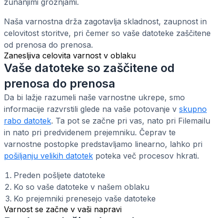
zunanjimi grožnjami.
Naša varnostna drža zagotavlja skladnost, zaupnost in
celovitost storitve, pri čemer so vaše datoteke zaščitene
od prenosa do prenosa.
Zanesljiva celovita varnost v oblaku
Vaše datoteke so zaščitene od
prenosa do prenosa
Da bi lažje razumeli naše varnostne ukrepe, smo
informacije razvrstili glede na vaše potovanje v
skupno
rabo datotek
. Ta pot se začne pri vas, nato pri Filemailu
in nato pri predvidenem prejemniku. Čeprav te
varnostne postopke predstavljamo linearno, lahko pri
pošiljanju velikih datotek
poteka več procesov hkrati.
Preden pošljete datoteke
Ko so vaše datoteke v našem oblaku
Ko prejemniki prenesejo vaše datoteke
Varnost se začne v vaši napravi