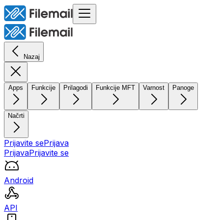
Nazaj
Apps
Funkcije
Prilagodi
Funkcije MFT
Varnost
Panoge
Načrti
Prijavite se
Prijava
Prijava
Prijavite se
Android
API