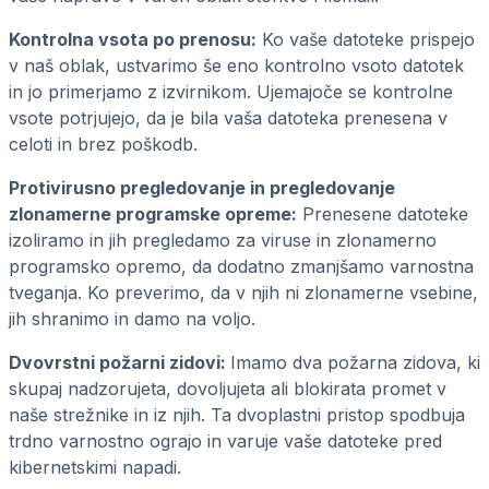
Kontrolna vsota po prenosu:
Ko vaše datoteke prispejo
v naš oblak, ustvarimo še eno kontrolno vsoto datotek
in jo primerjamo z izvirnikom. Ujemajoče se kontrolne
vsote potrjujejo, da je bila vaša datoteka prenesena v
celoti in brez poškodb.
Protivirusno pregledovanje in pregledovanje
zlonamerne programske opreme:
Prenesene datoteke
izoliramo in jih pregledamo za viruse in zlonamerno
programsko opremo, da dodatno zmanjšamo varnostna
tveganja. Ko preverimo, da v njih ni zlonamerne vsebine,
jih shranimo in damo na voljo.
Dvovrstni požarni zidovi:
Imamo dva požarna zidova, ki
skupaj nadzorujeta, dovoljujeta ali blokirata promet v
naše strežnike in iz njih. Ta dvoplastni pristop spodbuja
trdno varnostno ograjo in varuje vaše datoteke pred
kibernetskimi napadi.