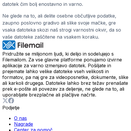
datotek čim bolj enostavno in varno.
Ne glede na to, ali delite osebne občutljive podatke,
zaupno poslovno gradivo ali slike svoje mačke, gre
vsaka datoteka skozi naš strogi varnostni okvir, da so
vaše datoteke zaščitene na vsakem koraku.
Pridružite se milijonom ljudi, ki delijo in sodelujejo s
Filemailom. Za vse glavne platforme ponujamo izvirne
aplikacije za varno izmenjavo datotek. Pošiljate in
prejemate lahko velike datoteke vseh velikosti in
formatov, pa naj gre za videoposnetke, dokumente, slike
ali karkoli drugega. Datoteke lahko brez težav prenašate
prek e-pošte ali povezav za deljenje, ne glede na to, ali
uporabljate brezplačne ali plačljive načrte.
Podjetje
O nas
Nagrade
Center za pomoč