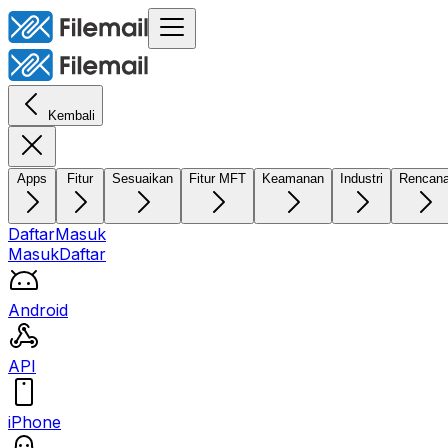
Kembali
Apps
Fitur
Sesuaikan
Fitur MFT
Keamanan
Industri
Rencan
Daftar
Masuk
Masuk
Daftar
Android
API
iPhone