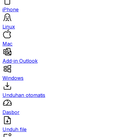
iPhone
Linux
Mac
Add-in Outlook
Windows
Unduhan otomatis
Dasbor
Unduh file