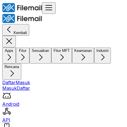
Kembali
Apps
Fitur
Sesuaikan
Fitur MFT
Keamanan
Industri
Rencana
Daftar
Masuk
Masuk
Daftar
Android
API