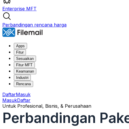
Enterprise MFT
Perbandingan rencana harga
Apps
Fitur
Sesuaikan
Fitur MFT
Keamanan
Industri
Rencana
Daftar
Masuk
Masuk
Daftar
Untuk Profesional, Bisnis, & Perusahaan
Perbandingan Pake