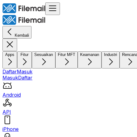
Kembali
Apps
Fitur
Sesuaikan
Fitur MFT
Keamanan
Industri
Rencan
Daftar
Masuk
Masuk
Daftar
Android
API
iPhone