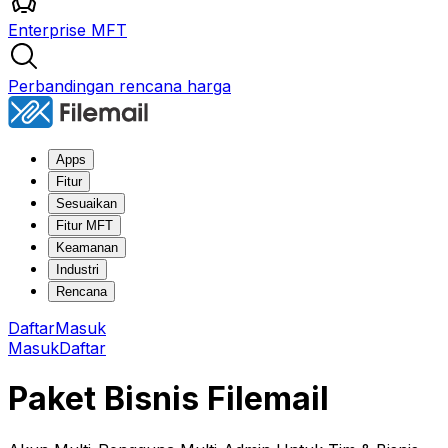
Enterprise MFT
Perbandingan rencana harga
Apps
Fitur
Sesuaikan
Fitur MFT
Keamanan
Industri
Rencana
Daftar
Masuk
Masuk
Daftar
Paket Bisnis Filemail