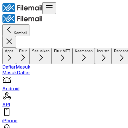
Kembali
Apps
Fitur
Sesuaikan
Fitur MFT
Keamanan
Industri
Rencan
Daftar
Masuk
Masuk
Daftar
Android
API
iPhone