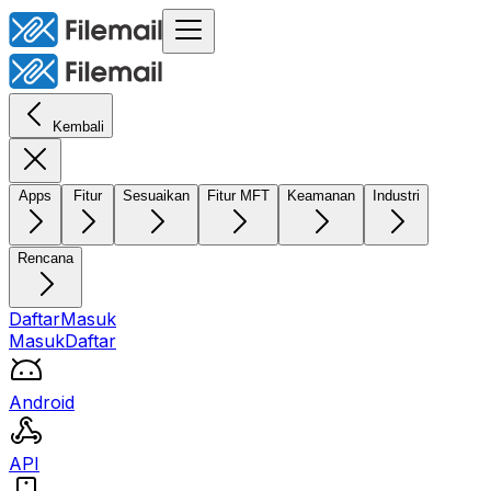
Kembali
Apps
Fitur
Sesuaikan
Fitur MFT
Keamanan
Industri
Rencana
Daftar
Masuk
Masuk
Daftar
Android
API