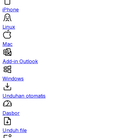
iPhone
Linux
Mac
Add-in Outlook
Windows
Unduhan otomatis
Dasbor
Unduh file