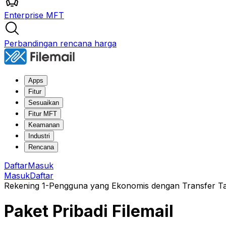
Enterprise MFT
Perbandingan rencana harga
Apps
Fitur
Sesuaikan
Fitur MFT
Keamanan
Industri
Rencana
Daftar
Masuk
Masuk
Daftar
Rekening 1-Pengguna yang Ekonomis dengan Transfer Ta
Paket Pribadi Filemail