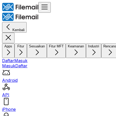
Kembali
Apps
Fitur
Sesuaikan
Fitur MFT
Keamanan
Industri
Rencan
Daftar
Masuk
Masuk
Daftar
Android
API
iPhone