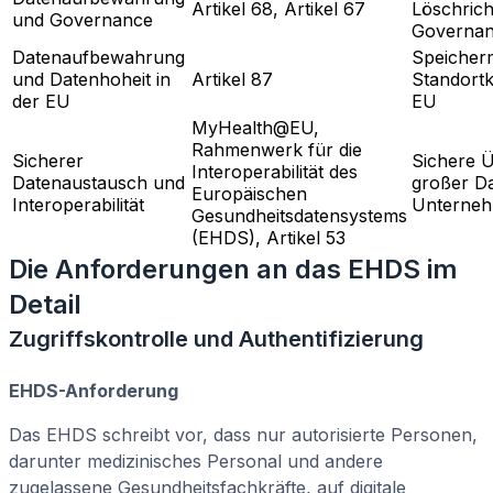
Artikel 68, Artikel 67
Löschricht
und Governance
Governan
Datenaufbewahrung
Speicher
und Datenhoheit in
Artikel 87
Standortk
der EU
EU
MyHealth@EU,
Rahmenwerk für die
Sicherer
Sichere 
Interoperabilität des
Datenaustausch und
großer D
Europäischen
Interoperabilität
Unterne
Gesundheitsdatensystems
(EHDS), Artikel 53
Die Anforderungen an das EHDS im
Detail
Zugriffskontrolle und Authentifizierung
EHDS-Anforderung
Das EHDS schreibt vor, dass nur autorisierte Personen,
darunter medizinisches Personal und andere
zugelassene Gesundheitsfachkräfte, auf digitale