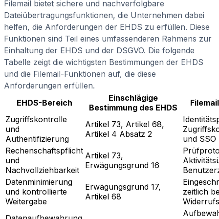
Filemail bietet sichere und nachverfolgbare
Dateiübertragungsfunktionen, die Unternehmen dabei
helfen, die Anforderungen der EHDS zu erfüllen. Diese
Funktionen sind Teil eines umfassenderen Rahmens zur
Einhaltung der EHDS und der DSGVO. Die folgende
Tabelle zeigt die wichtigsten Bestimmungen der EHDS
und die Filemail-Funktionen auf, die diese
Anforderungen erfüllen.
Einschlägige
EHDS-Bereich
Filemai
Bestimmung des EHDS
Zugriffskontrolle
Identität
Artikel 73, Artikel 68,
und
Zugriffsk
Artikel 4 Absatz 2
Authentifizierung
und SSO
Rechenschaftspflicht
Prüfproto
Artikel 73,
und
Aktivität
Erwägungsgrund 16
Nachvollziehbarkeit
Benutzer
Datenminimierung
Eingeschr
Erwägungsgrund 17,
und kontrollierte
zeitlich b
Artikel 68
Weitergabe
Widerrufs
Aufbewah
Datenaufbewahrung