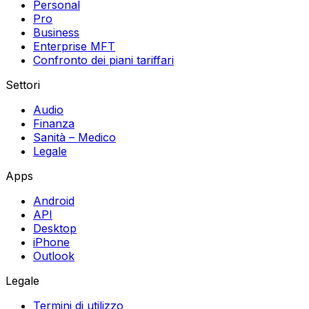
Personal
Pro
Business
Enterprise MFT
Confronto dei piani tariffari
Settori
Audio
Finanza
Sanità – Medico
Legale
Apps
Android
API
Desktop
iPhone
Outlook
Legale
Termini di utilizzo