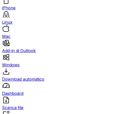
iPhone
Linux
Mac
Add-in di Outlook
Windows
Download automatico
Dashboard
Scarica file