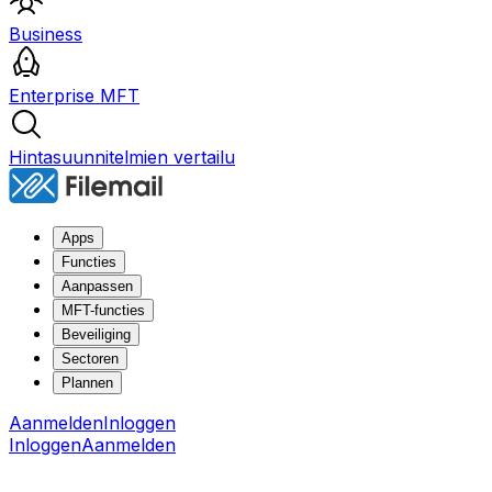
Business
Enterprise MFT
Hintasuunnitelmien vertailu
Apps
Functies
Aanpassen
MFT-functies
Beveiliging
Sectoren
Plannen
Aanmelden
Inloggen
Inloggen
Aanmelden