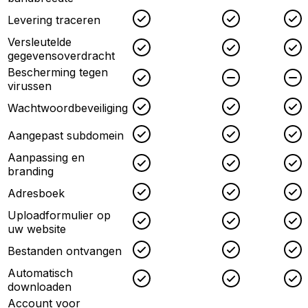
Checked
Checked
Levering traceren
Versleutelde
Checked
Checked
gegevensoverdracht
Bescherming tegen
Checked
Unchecked
virussen
Checked
Checked
Wachtwoordbeveiliging
Checked
Checked
Aangepast subdomein
Aanpassing en
Checked
Checked
branding
Checked
Checked
Adresboek
Uploadformulier op
Checked
Checked
uw website
Checked
Checked
Bestanden ontvangen
Automatisch
Checked
Checked
downloaden
Account voor