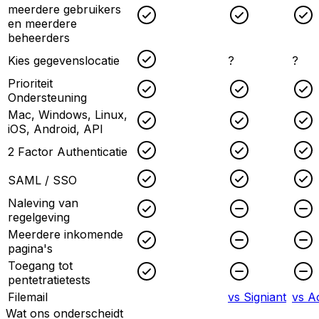
meerdere gebruikers
Checked
Checked
en meerdere
beheerders
Checked
Kies gegevenslocatie
?
?
Prioriteit
Checked
Checked
Ondersteuning
Mac, Windows, Linux,
Checked
Checked
iOS, Android, API
Checked
Checked
2 Factor Authenticatie
Checked
Checked
SAML / SSO
Naleving van
Checked
Unchecked
regelgeving
Meerdere inkomende
Checked
Unchecked
pagina's
Toegang tot
Checked
Unchecked
pentetratietests
Filemail
vs Signiant
vs A
Wat ons onderscheidt