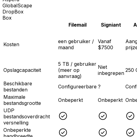
GlobalScape
DropBox
Box
Filemail
Signiant
A
een gebruiker /
Vanaf
Aang
Kosten
maand
$7500
prijz
5 TB / gebruiker
Niet
Opslagcapaciteit
(meer op
250 
inbegrepen
aanvraag)
Beschikbare
Configureerbare
?
Conf
bestanden
Maximale
Onbeperkt
Onbeperkt
Onbe
bestandsgrootte
UDP
Checked
Checked
bestandsoverdracht
versnelling
Onbeperkte
Checked
Checked
bandbreedte