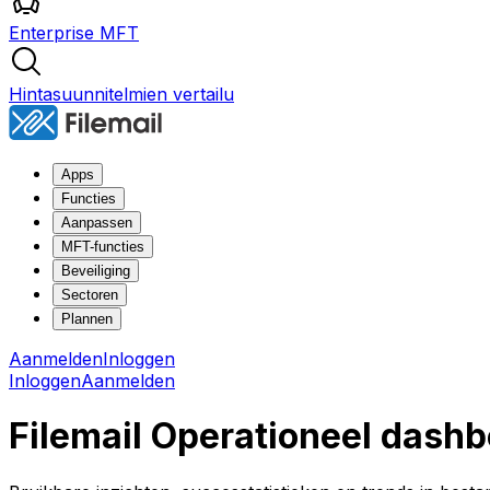
Enterprise MFT
Hintasuunnitelmien vertailu
Apps
Functies
Aanpassen
MFT-functies
Beveiliging
Sectoren
Plannen
Aanmelden
Inloggen
Inloggen
Aanmelden
Filemail Operationeel dash