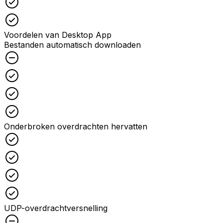
Checked
Voordelen van Desktop App
Bestanden automatisch downloaden
Unchecked
Checked
Checked
Checked
Onderbroken overdrachten hervatten
Checked
Checked
Checked
Checked
UDP-overdrachtversnelling
Unchecked