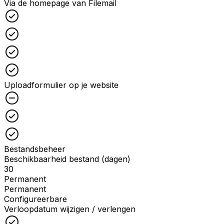
Via de homepage van Filemail
Checked
Checked
Checked
Checked
Uploadformulier op je website
Unchecked
Checked
Checked
Bestandsbeheer
Beschikbaarheid bestand (dagen)
30
Permanent
Permanent
Configureerbare
Verloopdatum wijzigen / verlengen
Checked