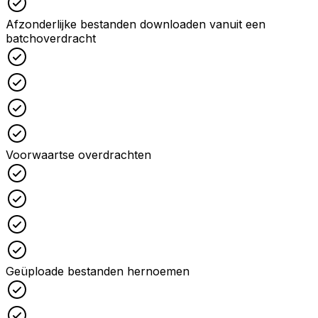
Afzonderlijke bestanden downloaden vanuit een
batchoverdracht
Checked
Checked
Checked
Checked
Voorwaartse overdrachten
Checked
Checked
Checked
Checked
Geüploade bestanden hernoemen
Checked
Checked