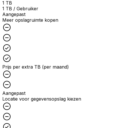
1 TB
1 TB / Gebruiker
Aangepast
Meer opslagruimte kopen
Unchecked
Unchecked
Checked
Checked
Prijs per extra TB (per maand)
Unchecked
Unchecked
Aangepast
Locatie voor gegevensopslag kiezen
Unchecked
Unchecked
Checked