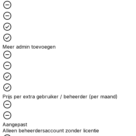
Unchecked
Unchecked
Checked
Checked
Meer admin toevoegen
Unchecked
Unchecked
Checked
Checked
Prijs per extra gebruiker / beheerder (per maand)
Unchecked
Unchecked
Aangepast
Alleen beheerdersaccount zonder licentie