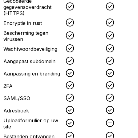
Gecodeerde
Checked
Checked
gegevensoverdracht
(HTTPS)
Checked
Checked
Encryptie in rust
Bescherming tegen
Checked
Checked
virussen
Checked
Checked
Wachtwoordbeveiliging
Checked
Checked
Aangepast subdomein
Checked
Checked
Aanpassing en branding
Checked
Checked
2FA
Checked
Checked
SAML/SSO
Checked
Checked
Adresboek
Uploadformulier op uw
Checked
Uncheck
site
Checked
Checked
Bestanden ontvangen