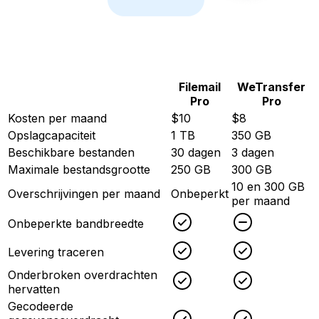
Filemail
WeTransfer
Pro
Pro
Kosten per maand
$10
$8
Opslagcapaciteit
1 TB
350 GB
Beschikbare bestanden
30 dagen
3 dagen
Maximale bestandsgrootte
250 GB
300 GB
10 en 300 GB
Overschrijvingen per maand
Onbeperkt
per maand
Checked
Unchecked
Onbeperkte bandbreedte
Checked
Checked
Levering traceren
Onderbroken overdrachten
Checked
Checked
hervatten
Gecodeerde
Checked
Checked