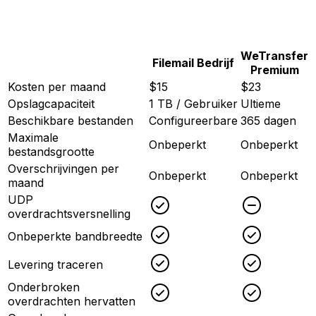
WeTransfer
Filemail Bedrijf
Premium
Kosten per maand
$15
$23
Opslagcapaciteit
1 TB / Gebruiker
Ultieme
Beschikbare bestanden
Configureerbare
365 dagen
Maximale
Onbeperkt
Onbeperkt
bestandsgrootte
Overschrijvingen per
Onbeperkt
Onbeperkt
maand
UDP
Checked
Uncheck
overdrachtsversnelling
Checked
Checked
Onbeperkte bandbreedte
Checked
Checked
Levering traceren
Onderbroken
Checked
Checked
overdrachten hervatten