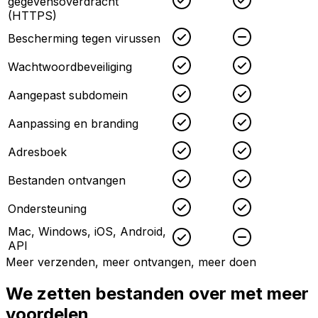
gegevensoverdracht
(HTTPS)
Checked
Unchecked
Bescherming tegen virussen
Checked
Checked
Wachtwoordbeveiliging
Checked
Checked
Aangepast subdomein
Checked
Checked
Aanpassing en branding
Checked
Checked
Adresboek
Checked
Checked
Bestanden ontvangen
Checked
Checked
Ondersteuning
Mac, Windows, iOS, Android,
Checked
Unchecked
API
Meer verzenden, meer ontvangen, meer doen
We zetten bestanden over met meer
voordelen